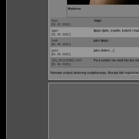
Maskirna
klun
Valja!
[
]
31. 05. 2026.
agni
lijepo tijelo, svjetlo, kolorit i 
[
]
31. 05. 2026.
Ivek
jako lijepo
[
]
01. 06. 2026.
gres
jako dobro...;)
[
]
01. 06. 2026.
ZELJKODEBELJKO
Pa ti smisli i ne misli što tko mis
[
]
01. 06. 2026.
Nemate ovlasti aktivnog sudjelovanja. Morate biti
registriran