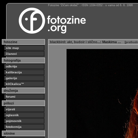
Fotozine “Žičani okidač” : ISSN 1334-0352 : s vama od 6. 6. 1998
fotozine
blackbird
:
akt, budoir i slično...
: Maskirna …
[
prethodn
site map
članovi
fotografija
odkritje
kalibracija
galerije
kliCkalica™
druženja
forumi
prilozi
vijesti
oglasnik
pojmovnik
fotokemija
sitnine