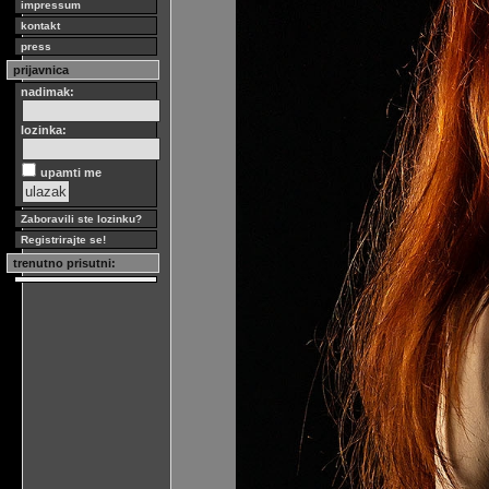
impressum
kontakt
press
prijavnica
nadimak:
lozinka:
upamti me
Zaboravili ste lozinku?
Registrirajte se!
trenutno prisutni: