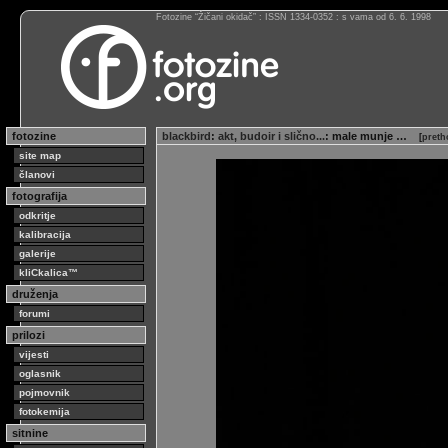
Fotozine “Žičani okidač” : ISSN 1334-0352 : s vama od 6. 6. 1998
fotozine
blackbird
:
akt, budoir i slično...
: male munje …
[
preth
site map
članovi
fotografija
odkritje
kalibracija
galerije
kliCkalica™
druženja
forumi
prilozi
vijesti
oglasnik
pojmovnik
fotokemija
sitnine