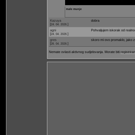
male munje
Kazuya
dobra
[
]
24. 04. 2026.
agni
Pohvaljujem iskorak od realnog. (
[
]
24. 04. 2026.
gres
skoro mi ovo promaklo, jako zani
[
]
26. 04. 2026.
Nemate ovlasti aktivnog sudjelovanja. Morate biti
registriran