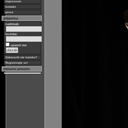
impressum
kontakt
press
prijavnica
nadimak:
lozinka:
upamti me
Zaboravili ste lozinku?
Registrirajte se!
trenutno prisutni: