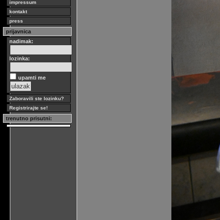
impressum
kontakt
press
prijavnica
nadimak:
lozinka:
upamti me
Zaboravili ste lozinku?
Registrirajte se!
trenutno prisutni: