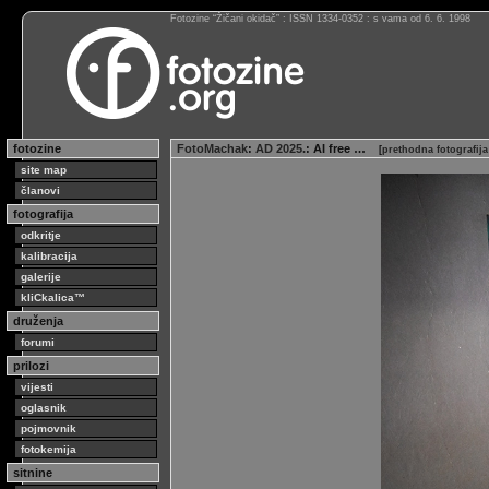
Fotozine “Žičani okidač” : ISSN 1334-0352 : s vama od 6. 6. 1998
fotozine
FotoMachak
:
AD 2025.
: AI free …
[
prethodna fotografij
site map
članovi
fotografija
odkritje
kalibracija
galerije
kliCkalica™
druženja
forumi
prilozi
vijesti
oglasnik
pojmovnik
fotokemija
sitnine