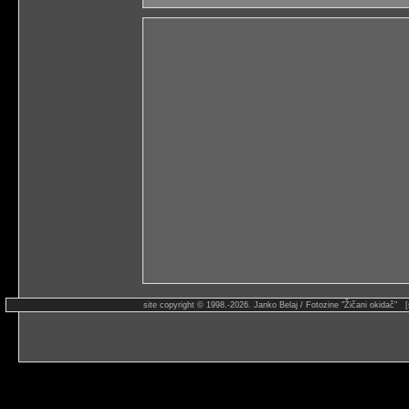
site copyright © 1998.-2026. Janko Belaj / Fotozine "Žičani okidač" 