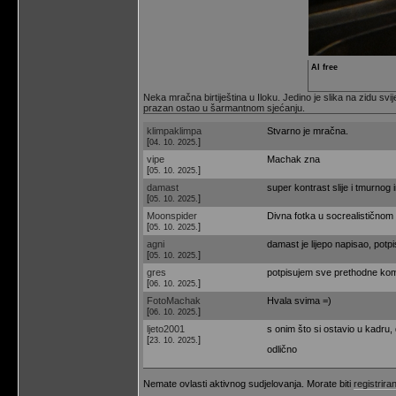
AI free
Neka mračna birtiještina u Iloku. Jedino je slika na zidu svi
prazan ostao u šarmantnom sjećanju.
klimpaklimpa
Stvarno je mračna.
[
]
04. 10. 2025.
vipe
Machak zna
[
]
05. 10. 2025.
damast
super kontrast slije i tmurnog in
[
]
05. 10. 2025.
Moonspider
Divna fotka u socrealističnom 
[
]
05. 10. 2025.
agni
damast je lijepo napisao, potp
[
]
05. 10. 2025.
gres
potpisujem sve prethodne komen
[
]
06. 10. 2025.
FotoMachak
Hvala svima =)
[
]
06. 10. 2025.
ljeto2001
s onim što si ostavio u kadru, 
[
]
23. 10. 2025.
odlično
Nemate ovlasti aktivnog sudjelovanja. Morate biti
registriran