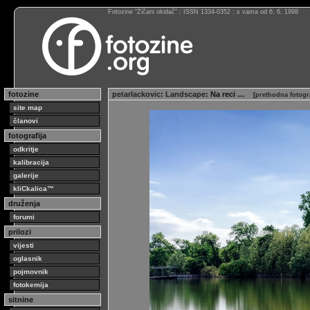
Fotozine “Žičani okidač” : ISSN 1334-0352 : s vama od 6. 6. 1998
fotozine
petarlackovic
:
Landscape
: Na reci …
[
prethodna fotogr
site map
članovi
fotografija
odkritje
kalibracija
galerije
kliCkalica™
druženja
forumi
prilozi
vijesti
oglasnik
pojmovnik
fotokemija
sitnine