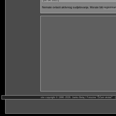
28. 04. 2025.
Nemate ovlasti aktivnog sudjelovanja. Morate biti
registriran
site copyright © 1998.-2026. Janko Belaj / Fotozine "Žičani okidač" 