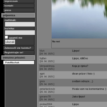
impressum
kontakt
press
prijavnica
nadimak:
lozinka:
upamti me
Na reci
Zaboravili ste lozinku?
klun
Lijepo!
Registrirajte se!
[
]
24. 04. 2025.
trenutno prisutni:
fujifan
Lijepo, idilično
[
]
24. 04. 2025.
FotoMachak
klimpaklimpa
Koja je rijeka?
[
]
24. 04. 2025.
agni
divan prizor i foto:-)
[
]
24. 04. 2025.
gres
sviđam odraze...;)
[
]
25. 04. 2025.
petarlackovic
Hvala vam na komentarima :) U
[
]
25. 04. 2025.
goranx78
Jako lijepo!
[
]
25. 04. 2025.
proba2004
Lijepo
[
]