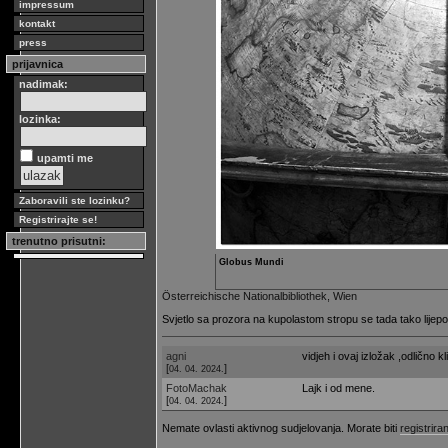
impressum
kontakt
press
prijavnica
nadimak:
lozinka:
upamti me
Zaboravili ste lozinku?
Registrirajte se!
trenutno prisutni:
Globus Mundi
Österreichische Nationalbibliothek, Wien
Svjetlo sa prozora na kupolastom stropu se tada tako lijepo 
agni
vidjeh i ovaj izložak ,odlično kl
[
]
04. 04. 2024.
FotoMachak
Lajk i od mene.
[
]
04. 04. 2024.
Nemate ovlasti aktivnog sudjelovanja. Morate biti
registriran