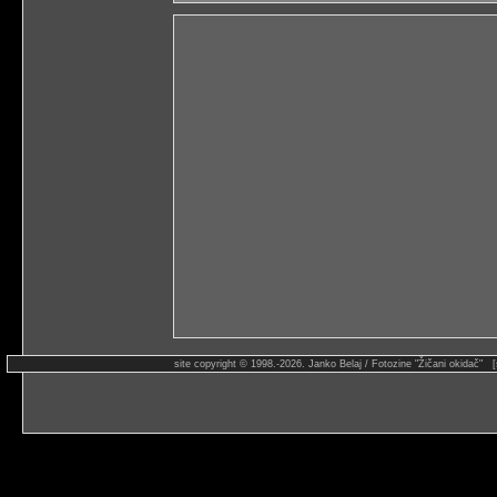
site copyright © 1998.-2026. Janko Belaj / Fotozine "Žičani okidač" 