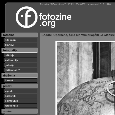
Fotozine “Žičani okidač” : ISSN 1334-0352 : s vama od 6. 6. 1998
fotozine
Boddhi
:
Oporbeno, želio bih Vam priopćiti ...
: Globus
site map
članovi
fotografija
odkritje
kalibracija
galerije
kliCkalica™
druženja
forumi
prilozi
vijesti
oglasnik
pojmovnik
fotokemija
sitnine