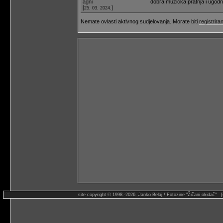
agni
dobra muzička pratnja i ugodn
[
]
25. 03. 2024.
Nemate ovlasti aktivnog sudjelovanja. Morate biti
registriran
site copyright © 1998.-2026. Janko Belaj / Fotozine "Žičani okidač" 