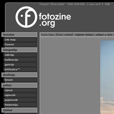
Fotozine “Žičani okidač” : ISSN 1334-0352 : s vama od 6. 6. 1998
fotozine
horo-lulu
:
žičani okidač
: vrijeme dolazi i odlazi u ist
site map
članovi
fotografija
odkritje
kalibracija
galerije
kliCkalica™
druženja
forumi
prilozi
vijesti
oglasnik
pojmovnik
fotokemija
sitnine