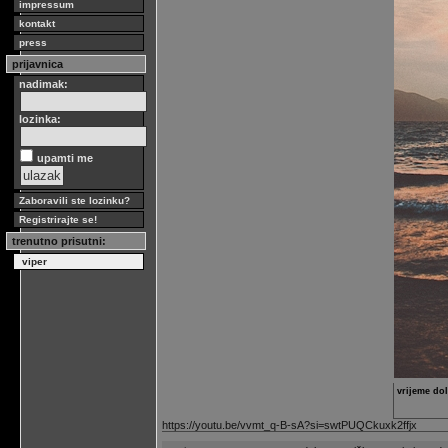
impressum
kontakt
press
prijavnica
nadimak:
lozinka:
upamti me
Zaboravili ste lozinku?
Registrirajte se!
trenutno prisutni:
viper
vrijeme dol
https://youtu.be/vvmt_q-B-sA?si=swtPUQCkuxk2ffjx