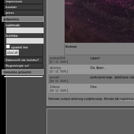
impressum
kontakt
press
prijavnica
nadimak:
lozinka:
Buđenje
upamti me
proba2004
Lijepo!
Zaboravili ste lozinku?
[
]
17. 12. 2020.
Registrirajte se!
akartyg
Da, lijepo...
[
]
17. 12. 2020.
trenutno prisutni:
jasnah
prekrasne boje.. ljubičaste i p
[
]
18. 12. 2020.
Zelena
Fino
[
]
18. 12. 2020.
Nemate ovlasti aktivnog sudjelovanja. Morate biti
registriran