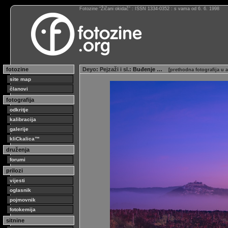
Fotozine “Žičani okidač” : ISSN 1334-0352 : s vama od 6. 6. 1998
fotozine
Deyo
:
Pejzaži i sl.
: Buđenje …
[
prethodna fotografija u
site map
članovi
fotografija
odkritje
kalibracija
galerije
kliCkalica™
druženja
forumi
prilozi
vijesti
oglasnik
pojmovnik
fotokemija
sitnine