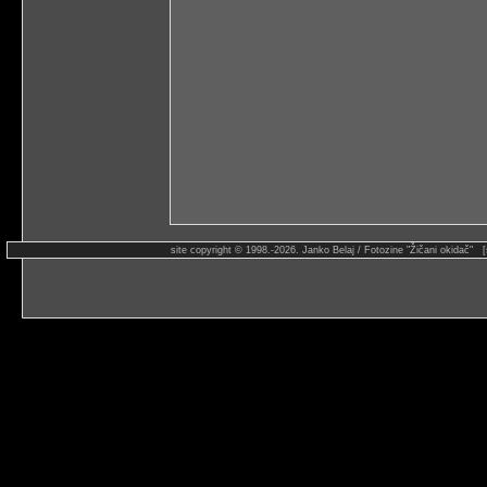
site copyright © 1998.-2026. Janko Belaj / Fotozine "Žičani okidač" 