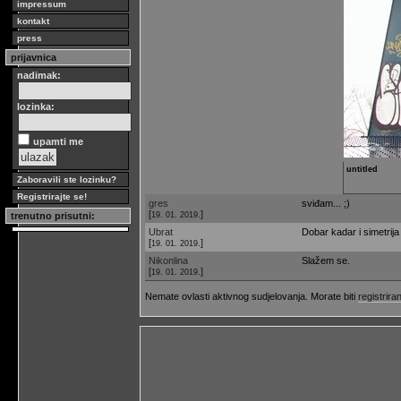
impressum
kontakt
press
prijavnica
nadimak:
lozinka:
upamti me
untitled
Zaboravili ste lozinku?
Registrirajte se!
gres
sviđam... ;)
[
]
19. 01. 2019.
trenutno prisutni:
Ubrat
Dobar kadar i simetrija
[
]
19. 01. 2019.
Nikonlina
Slažem se.
[
]
19. 01. 2019.
Nemate ovlasti aktivnog sudjelovanja. Morate biti
registriran