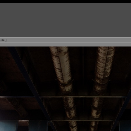
bumu
]