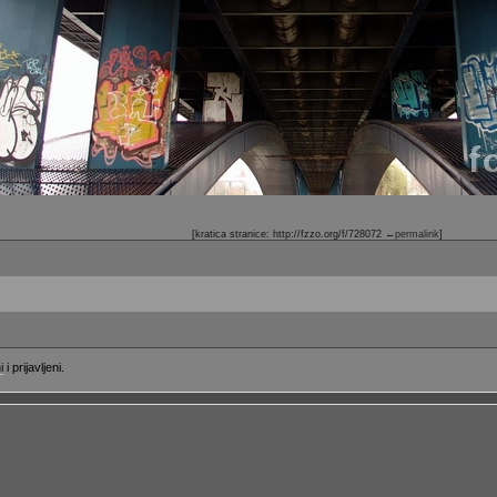
[kratica stranice: http://fzzo.org/f/728072
←permalink
]
i
i prijavljeni.