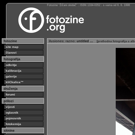
Fotozine “Žičani okidač” : ISSN 1334-0352 : s vama od 6. 6. 1998
fotozine
ilusiones
:
razno
: untitled …
[
prethodna fotografija u al
site map
članovi
fotografija
odkritje
kalibracija
galerije
kliCkalica™
druženja
forumi
prilozi
vijesti
oglasnik
pojmovnik
fotokemija
sitnine