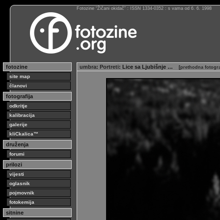
Fotozine “Žičani okidač” : ISSN 1334-0352 : s vama od 6. 6. 1998
fotozine
umbra
:
Portreti
: Lice sa Ljubišnje …
[
prethodna fotogra
site map
članovi
fotografija
odkritje
kalibracija
galerije
kliCkalica™
druženja
forumi
prilozi
vijesti
oglasnik
pojmovnik
fotokemija
sitnine