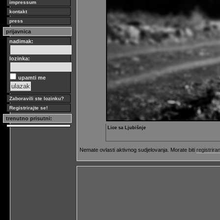
impressum
kontakt
press
prijavnica
nadimak:
lozinka:
upamti me
Zaboravili ste lozinku?
Registrirajte se!
trenutno prisutni:
Lice sa Ljubišnje
Nemate ovlasti aktivnog sudjelovanja. Morate biti
registriran