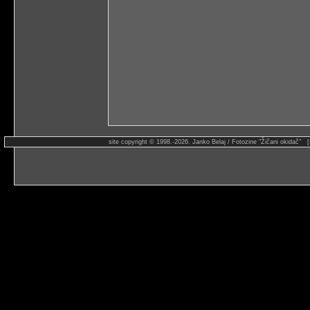
site copyright © 1998.-2026. Janko Belaj / Fotozine "Žičani okidač" 