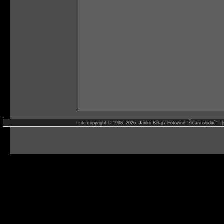
site copyright © 1998.-2026. Janko Belaj / Fotozine "Žičani okidač" 