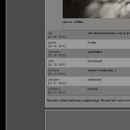
foto br. 572864
viz
vrlo dinamična fotka, baš je p
[
]
21. 04. 2013.
ipunis
Hvala.
[
]
22. 04. 2013.
chinaski
upečatljivo
[
]
22. 04. 2013.
mini
izvrsnooo!
[
]
31. 05. 2013.
Doriano
sretan ti rođendan :)
[
]
23. 07. 2013.
plivadon
sritnoooo!
[
]
23. 07. 2013.
Kristinka
krasna...
[
]
23. 07. 2013.
Nemate ovlasti aktivnog sudjelovanja. Morate biti
registriran