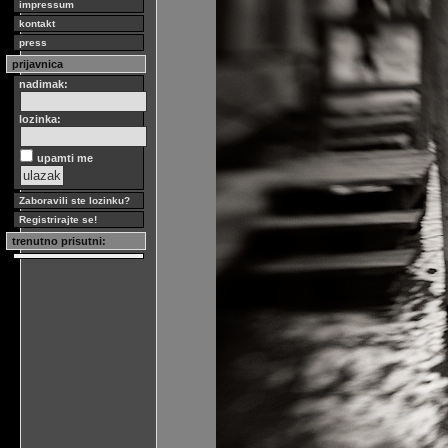
impressum
kontakt
press
prijavnica
nadimak:
lozinka:
upamti me
Zaboravili ste lozinku?
Registrirajte se!
trenutno prisutni: