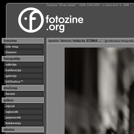
Fotozine “Žičani okidač” : ISSN 1334-0352 : s vama od 6. 6. 1998
fotozine
ipunis
:
Venice
: fotka br. 572864 …
[
prethodna fotografi
site map
članovi
fotografija
odkritje
kalibracija
galerije
kliCkalica™
druženja
forumi
prilozi
vijesti
oglasnik
pojmovnik
fotokemija
sitnine