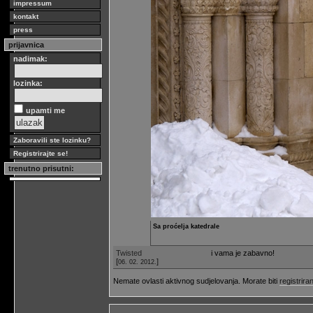
impressum
kontakt
press
prijavnica
nadimak:
lozinka:
upamti me
Zaboravili ste lozinku?
Registrirajte se!
trenutno prisutni:
Sa proćelja katedrale
Twisted
i vama je zabavno!
[
]
06. 02. 2012.
Nemate ovlasti aktivnog sudjelovanja. Morate biti
registriran