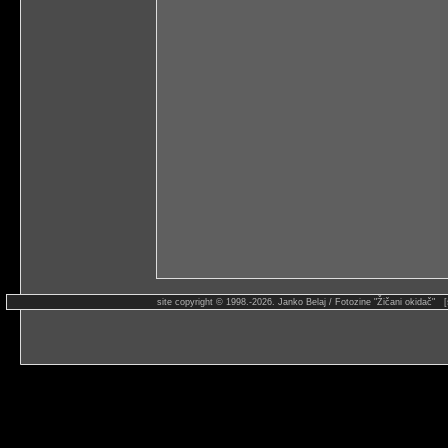
site copyright © 1998.-2026. Janko Belaj / Fotozine "Žičani okidač" 