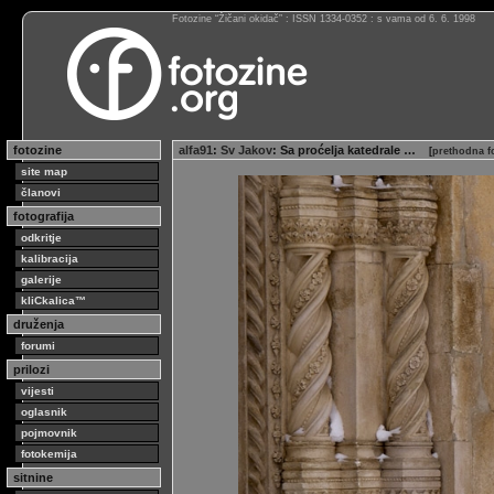
Fotozine “Žičani okidač” : ISSN 1334-0352 : s vama od 6. 6. 1998
fotozine
alfa91
:
Sv Jakov
: Sa proćelja katedrale …
[
prethodna f
site map
članovi
fotografija
odkritje
kalibracija
galerije
kliCkalica™
druženja
forumi
prilozi
vijesti
oglasnik
pojmovnik
fotokemija
sitnine