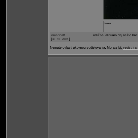
fuma
vmarina8
odlična, ali fumo daj nešto bac
[
]
30. 10. 2007.
Nemate ovlasti aktivnog sudjelovanja. Morate biti
registriran