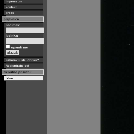
impressum
kontakt
press
prijavnica
nadimak:
lozinka:
upamti me
Zaboravili ste lozinku?
Registrirajte se!
trenutno prisutni:
klun