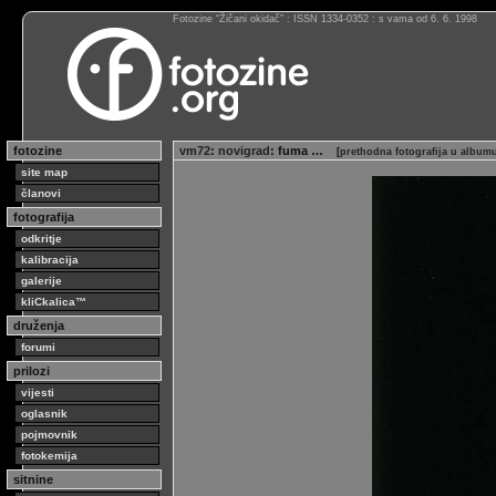
Fotozine “Žičani okidač” : ISSN 1334-0352 : s vama od 6. 6. 1998
fotozine
vm72
:
novigrad
: fuma …
[
prethodna fotografija u album
site map
članovi
fotografija
odkritje
kalibracija
galerije
kliCkalica™
druženja
forumi
prilozi
vijesti
oglasnik
pojmovnik
fotokemija
sitnine