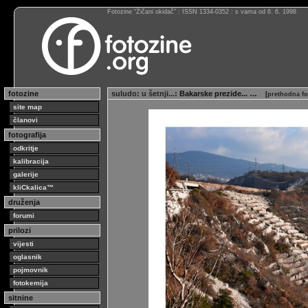
Fotozine “Žičani okidač” : ISSN 1334-0352 : s vama od 6. 6. 1998
fotozine
suludo
:
u šetnji...
: Bakarske prezide... …
[
prethodna fo
site map
članovi
fotografija
odkritje
kalibracija
galerije
kliCkalica™
druženja
forumi
prilozi
vijesti
oglasnik
pojmovnik
fotokemija
sitnine