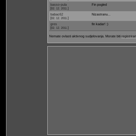
basso-pula
Fin pogled
[
]
02. 12. 2011.
babac62
Nizastranu...
[
]
02. 12. 2011.
gres
fin kadar! :)
[
]
02. 12. 2011.
Nemate ovlasti aktivnog sudjelovanja. Morate biti
registriran