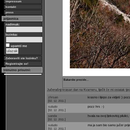
impressum
kontakt
press
prijavnica
nadimak:
lozinka:
upamti me
Zaboravili ste lozinku?
Registrirajte se!
trenutno prisutni:
Bakarske prezide...
Jučerašnji krasan dan na Kvarneru, liječit će mi ostatak tj
zhrsan
krasno i lijepo za vidjeti :) poz
[
]
02. 12. 2011.
suludo
pozz hrs :-)
[
]
02. 12. 2011.
sanda
hvala na ovoj ljekovitoj pilulic
[
]
02. 12. 2011.
suludo
ma ja sam bio samo jučer prije
[
]
02. 12. 2011.