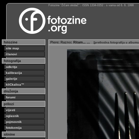
Fotozine “Žičani okidač” : ISSN 1334-0352 : s vama od 6. 6. 1998
fotozine
Piere
:
Razno
: Ritam... …
[
prethodna fotografija u albumu
site map
članovi
fotografija
odkritje
kalibracija
galerije
kliCkalica™
druženja
forumi
prilozi
vijesti
oglasnik
pojmovnik
fotokemija
sitnine