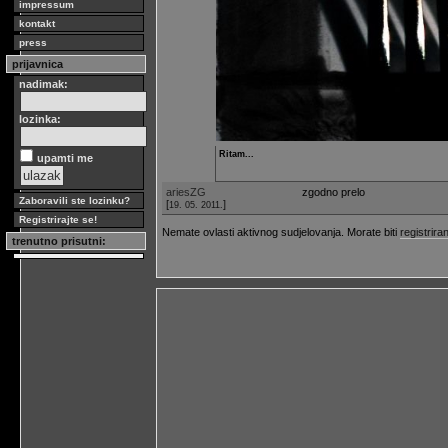
impressum
kontakt
press
prijavnica
nadimak:
lozinka:
Ritam...
upamti me
ariesZG
zgodno prelo
Zaboravili ste lozinku?
[
]
19. 05. 2011.
Registrirajte se!
Nemate ovlasti aktivnog sudjelovanja. Morate biti
registriran
trenutno prisutni: