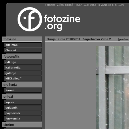
Fotozine “Žičani okidač” : ISSN 1334-0352 : s vama od 6. 6. 1998
fotozine
Dunja
:
Zima 2010/2011
: Zagrebacka Zima 2 …
[
prethod
site map
članovi
fotografija
odkritje
kalibracija
galerije
kliCkalica™
druženja
forumi
prilozi
vijesti
oglasnik
pojmovnik
fotokemija
sitnine