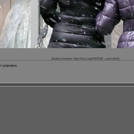
[kratica stranice: http://fzzo.org/f/427026
←permalink
]
i
i prijavljeni.