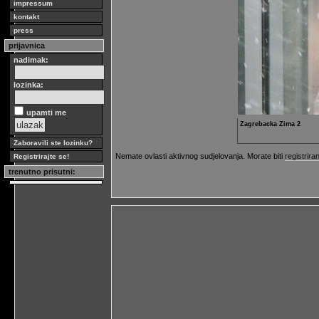
impressum
kontakt
press
prijavnica
nadimak:
lozinka:
upamti me
Zagrebacka Zima 2
Zaboravili ste lozinku?
Nemate ovlasti aktivnog sudjelovanja. Morate biti
registriran
Registrirajte se!
trenutno prisutni: