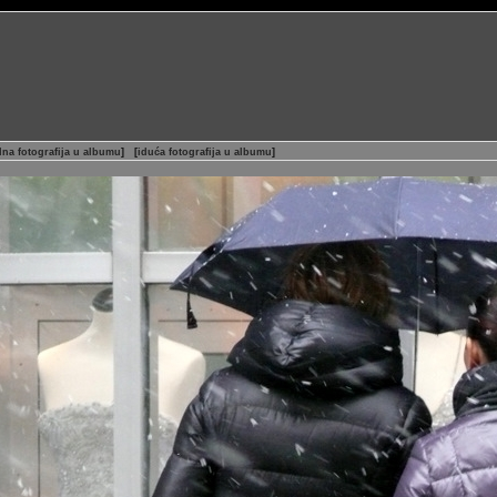
na fotografija u albumu
]
[
iduća fotografija u albumu
]