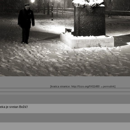
[kratica stranice: http://fzzo.org/f/411460
←permalink
]
neka je sretan Božić!