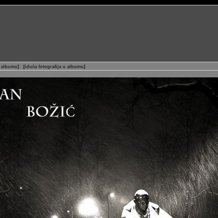
u albumu
]
[
iduća fotografija u albumu
]