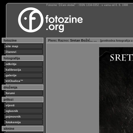
Fotozine “Žičani okidač” : ISSN 1334-0352 : s vama od 6. 6. 1998
fotozine
Piere
:
Razno
: Sretan Božić... …
[
prethodna fotografija 
site map
članovi
fotografija
odkritje
kalibracija
galerije
kliCkalica™
druženja
forumi
prilozi
vijesti
oglasnik
pojmovnik
fotokemija
sitnine