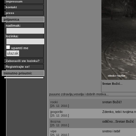
impressum
kontakt
press
prijavnica
nadimak:
lozinka:
upamti me
Zaboravili ste lozinku?
Registrirajte se!
trenutno prisutni:
Sretan Božić...
puuuno zdravlja,veselja i dobrih motiva...
rooki
sretan Božić!
[
]
25. 12. 2010.
jpogorilic
Zdenko, tebi i tvojima 
[
]
25. 12. 2010.
tkozna
odlično...Sretan Božić
[
]
25. 12. 2010.
vipe
sretno i tebi!
[
]
25. 12. 2010.