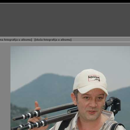
na fotografija u albumu
]
[
iduća fotografija u albumu
]