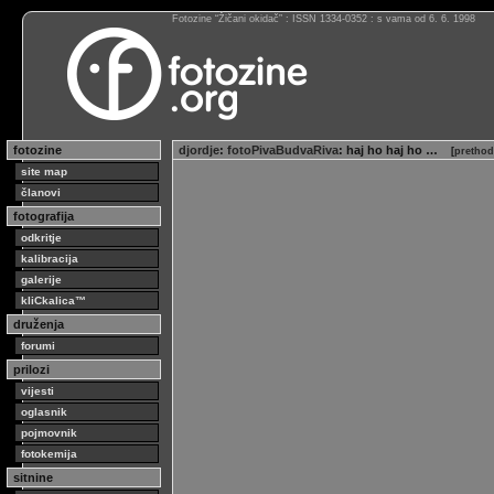
Fotozine “Žičani okidač” : ISSN 1334-0352 : s vama od 6. 6. 1998
fotozine
djordje
:
fotoPivaBudvaRiva
: haj ho haj ho …
[
prethod
site map
članovi
fotografija
odkritje
kalibracija
galerije
kliCkalica™
druženja
forumi
prilozi
vijesti
oglasnik
pojmovnik
fotokemija
sitnine