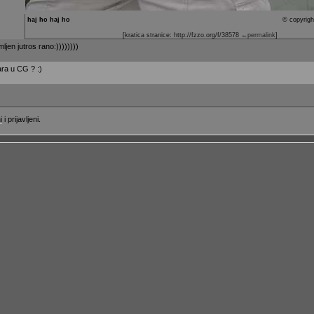
haj ho haj ho
© copyrigh
[kratica stranice: http://fzzo.org/f/38578
←permalink
]
jen jutros rano:))))))))
ra u CG ? :)
i
i prijavljeni.