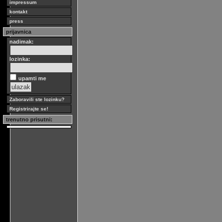
impressum
kontakt
press
prijavnica
nadimak:
lozinka:
upamti me
Zaboravili ste lozinku?
Registrirajte se!
trenutno prisutni: