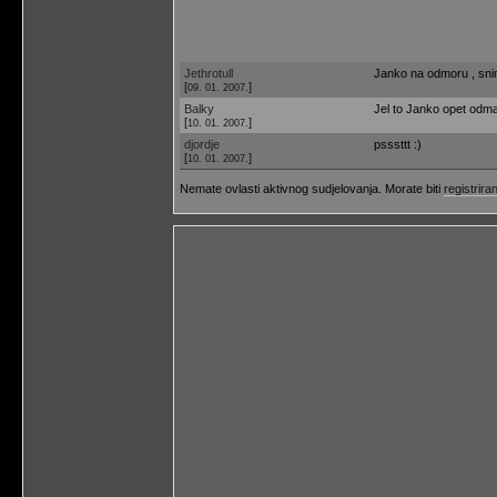
Jethrotull
Janko na odmoru , sniml
[
]
09. 01. 2007.
Balky
Jel to Janko opet odma
[
]
10. 01. 2007.
djordje
psssttt :)
[
]
10. 01. 2007.
Nemate ovlasti aktivnog sudjelovanja. Morate biti
registriran