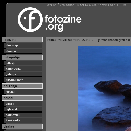
Fotozine “Žičani okidač” : ISSN 1334-0352 : s vama od 6. 6. 1998
fotozine
milka
:
Ploviti se mora
: Stine …
[
prethodna fotografija u
site map
članovi
fotografija
odkritje
kalibracija
galerije
kliCkalica™
druženja
forumi
prilozi
vijesti
oglasnik
pojmovnik
fotokemija
sitnine