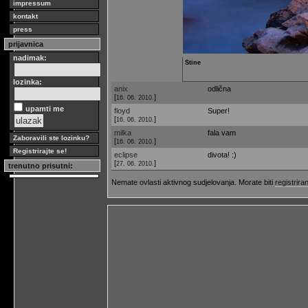
impressum
kontakt
press
prijavnica
nadimak:
Stine
lozinka:
anix
odlična
[
]
16. 06. 2010.
upamti me
floyd
Super!
[
]
16. 06. 2010.
milka
fala vam
Zaboravili ste lozinku?
[
]
16. 06. 2010.
Registrirajte se!
eclipse
divota! :)
[
]
27. 06. 2010.
trenutno prisutni:
Nemate ovlasti aktivnog sudjelovanja. Morate biti
registriran