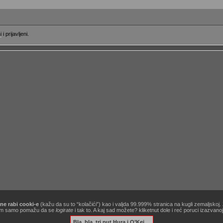
i
i prijavljeni.
ne rabi cooki-e
(kažu da su to “kolačići”) kao i valjda 99.999% stranica na kugli zemaljskoj
[site powered by
Zine V3 alpha 9.1
] .:
korisnički ugovor / terms of use
:. …&
obavezno štivo
!
ć nam samo pomažu da se
logirate
i tak to. A kaj sad možete? kliketnut dole i reć poruci izazvan
Bla, bla, tri put Hura i O’Kej…