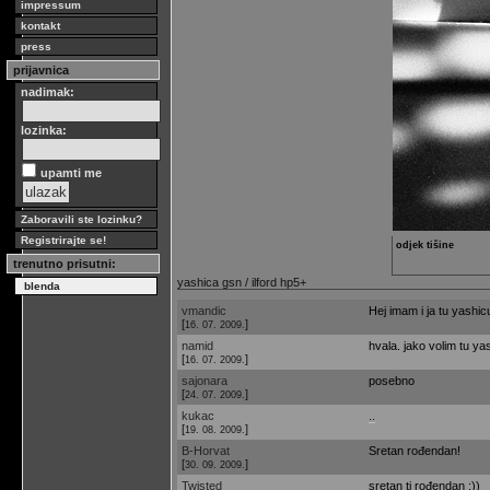
impressum
kontakt
press
prijavnica
nadimak:
lozinka:
upamti me
Zaboravili ste lozinku?
Registrirajte se!
odjek tišine
trenutno prisutni:
yashica gsn / ilford hp5+
blenda
vmandic
Hej imam i ja tu yashic
[
]
16. 07. 2009.
namid
hvala. jako volim tu yash
[
]
16. 07. 2009.
sajonara
posebno
[
]
24. 07. 2009.
kukac
..
[
]
19. 08. 2009.
B-Horvat
Sretan rođendan!
[
]
30. 09. 2009.
Twisted
sretan ti rođendan :))