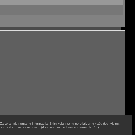
. Za izvan nje nemamo informacija. S tim keksima mi ne otkrivamo vašu dob, visinu,
oj idiJotskim zakonom adio… (A mi smo vas zakonski informirali :P ;))