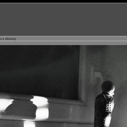
ja u albumu
]