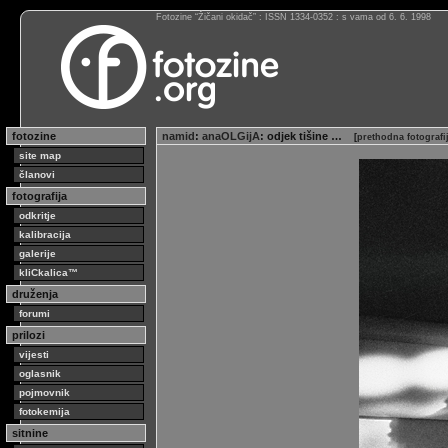
Fotozine “Žičani okidač” : ISSN 1334-0352 : s vama od 6. 6. 1998
fotozine
namid
:
anaOLGijA
: odjek tišine …
[
prethodna fotografi
site map
članovi
fotografija
odkritje
kalibracija
galerije
kliCkalica™
druženja
forumi
prilozi
vijesti
oglasnik
pojmovnik
fotokemija
sitnine