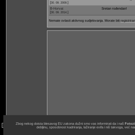
[
]
30. 09. 2009.
B-Horvat
Sretan rođendan!
[
]
30. 09. 2014.
Nemate ovlasti aktivnog sudjelovanja. Morate biti
registriran
Zbog nekog doista blesavog EU zakona dužni smo vas informirati da i naš
Fotozi
site copyright © 1998.-2026. Janko Belaj / Fotozine "Žičani okidač" 
debljinu, sposobnost kadriranja, lažiranje exifa i niš takvoga, ve