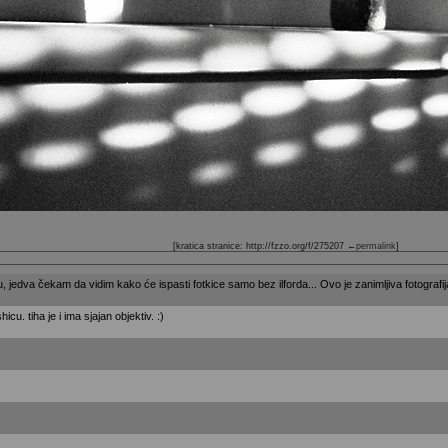
[kratica stranice: http://fzzo.org/f/275207
←permalink
]
u, jedva čekam da vidim kako će ispasti fotkice samo bez ilforda... Ovo je zanimljiva fotografij
icu. tiha je i ima sjajan objektiv. :)