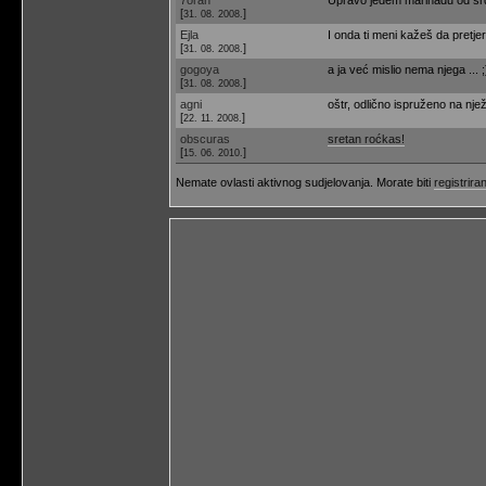
[
]
31. 08. 2008.
Ejla
I onda ti meni kažeš da pretjer
[
]
31. 08. 2008.
gogoya
a ja već mislio nema njega ... ;
[
]
31. 08. 2008.
agni
oštr, odlično ispruženo na njež
[
]
22. 11. 2008.
obscuras
sretan roćkas!
[
]
15. 06. 2010.
Nemate ovlasti aktivnog sudjelovanja. Morate biti
registriran