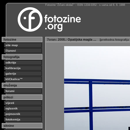
Fotozine “Žičani okidač” : ISSN 1334-0352 : s vama od 6. 6. 1998
fotozine
7oran
:
2008.
: Opatijska magla …
[
prethodna fotografija
site map
članovi
fotografija
odkritje
kalibracija
galerije
kliCkalica™
druženja
forumi
prilozi
vijesti
oglasnik
pojmovnik
fotokemija
sitnine