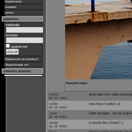
impressum
kontakt
press
prijavnica
nadimak:
lozinka:
upamti me
Zaboravili ste lozinku?
Registrirajte se!
trenutno prisutni:
Opatijska magla
sanda
da je malo sira, volim nepostoj
[
]
31. 08. 2008.
sanda
(ma moze i sunke) ;))
[
]
31. 08. 2008.
7oran
Opet mozgam... koi sir, koja š
[
]
31. 08. 2008.
sanda
a mozda šira i šunke? ;)
[
]
31. 08. 2008.
7oran
Upravo jedem marinadu od srd