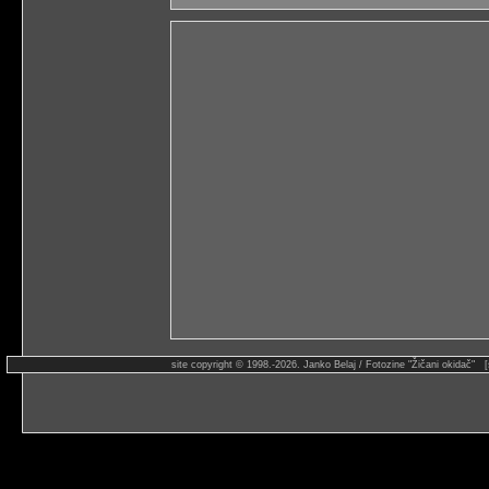
site copyright © 1998.-2026. Janko Belaj / Fotozine "Žičani okidač" 