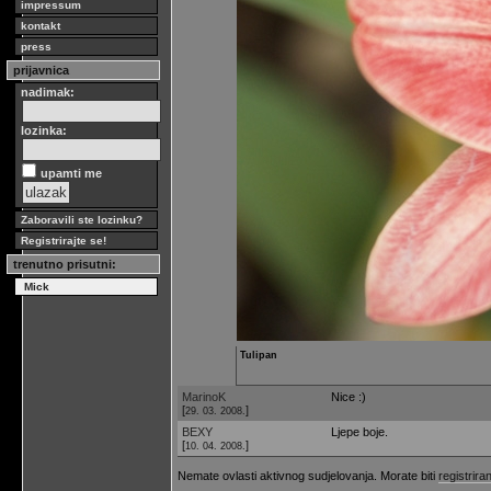
impressum
kontakt
press
prijavnica
nadimak:
lozinka:
upamti me
Zaboravili ste lozinku?
Registrirajte se!
trenutno prisutni:
Mick
Tulipan
MarinoK
Nice :)
[
]
29. 03. 2008.
BEXY
Ljepe boje.
[
]
10. 04. 2008.
Nemate ovlasti aktivnog sudjelovanja. Morate biti
registriran