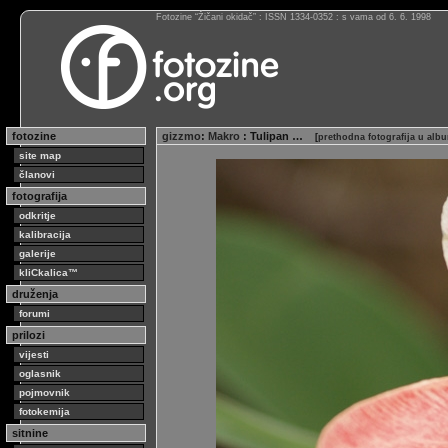
Fotozine “Žičani okidač” : ISSN 1334-0352 : s vama od 6. 6. 1998
fotozine
gizzmo
:
Makro
: Tulipan …
[
prethodna fotografija u alb
site map
članovi
fotografija
odkritje
kalibracija
galerije
kliCkalica™
druženja
forumi
prilozi
vijesti
oglasnik
pojmovnik
fotokemija
sitnine