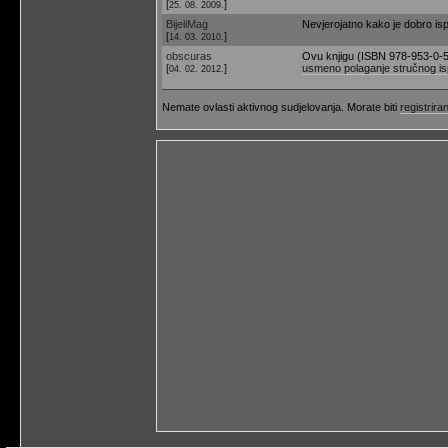
[
]
25. 08. 2009.
BijeliMag
Nevjerojatno kako je dobro ispal
[
]
14. 03. 2010.
obscuras
Ovu knjigu (ISBN 978-953-0-
[
]
usmeno polaganje stručnog is
04. 02. 2012.
Nemate ovlasti aktivnog sudjelovanja. Morate biti
registriran