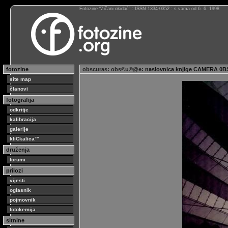
Fotozine “Žičani okidač” : ISSN 1334-0352 : s vama od 6. 6. 1998
fotozine
obscuras
:
obs©u®@e
: naslovnica knjige CAMERA 0
site map
članovi
fotografija
odkritje
kalibracija
galerije
kliCkalica™
druženja
forumi
prilozi
vijesti
oglasnik
pojmovnik
fotokemija
sitnine