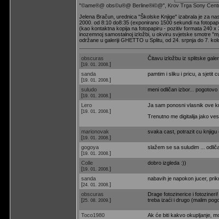
"©ame®@ obs©u®@ Berline®i©@", Krov Trga Sony Centra
Jelena Bračun, urednica "Školske Knjige" izabrala je za 
2000. od 8:10 do8:35 (exponirano 1500 sekundi na fotop
(kao kontaktna kopija na fotopapiru - pozitiv formata 240 x
inozemnoj samostalnoj izložbi, u okviru svjetske smotre 
održane u galeriji GHETTO u Splitu, od 24. srpnja do 7. kolo
obscuras
Čitavu izložbu iz splitske ga
[
]
19. 01. 2008.
sanda
pamtim i sliku i pricu, a sjetit
[
]
19. 01. 2008.
suludo
meni odličan izbor... pogotovo
[
]
19. 01. 2008.
Lero
Ja sam ponosni vlasnik ove kn
[
]
19. 01. 2008.
Trenutno me digitalija jako 
marionovak
svaka cast, potrazit cu knjigu ci
[
]
19. 01. 2008.
gogoya
slažem se sa suludim ... odliča
[
]
19. 01. 2008.
Colle
dobro izgleda :))
[
]
19. 01. 2008.
sanda
nabavih je napokon jucer, prikr
[
]
24. 01. 2008.
obscuras
Drage fotozinerice i fotoziner
[
]
treba izaći i drugo (malim pog
25. 08. 2009.
Toco1980
Ak će biti kakvo okupljanje, mo