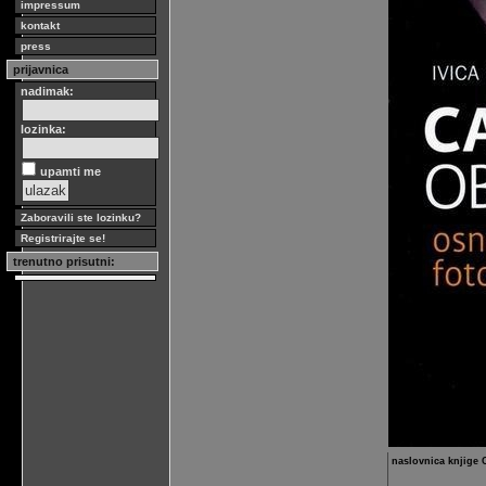
impressum
kontakt
press
prijavnica
nadimak:
lozinka:
upamti me
Zaboravili ste lozinku?
Registrirajte se!
trenutno prisutni:
naslovnica knjige