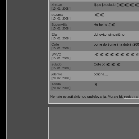
zhrsan
lijepo je suludo :)))))))))))))))))
[
]
15. 01. 2008.
suzana
:))))))))
[
]
15. 01. 2008.
Bugenvilija
He he he :)))))
[
]
15. 01. 2008.
Ejla
duhovito, simpatično
[
]
15. 01. 2008.
Colle
bome do šume ima dobrih 200
[
]
15. 01. 2008.
SMVO
:-)))))))))))))))))))))))))))))))))!!!!
[
]
15. 01. 2008.
suludo
Colle :-))))))))))))))
[
]
15. 01. 2008.
jelenko
odlična....
[
]
20. 02. 2009.
sanda
;))
[
]
20. 02. 2009.
Nemate ovlasti aktivnog sudjelovanja. Morate biti
registriran