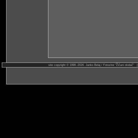
site copyright © 1998.-2026. Janko Belaj / Fotozine "Žičani okidač" 