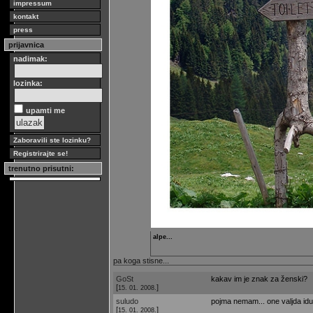
impressum
kontakt
press
prijavnica
nadimak:
lozinka:
upamti me
Zaboravili ste lozinku?
Registrirajte se!
trenutno prisutni:
alpe...
pa koga stisne...
GoSt
kakav im je znak za ženski?
[
]
15. 01. 2008.
suludo
pojma nemam... one valjda idu
[
]
15. 01. 2008.