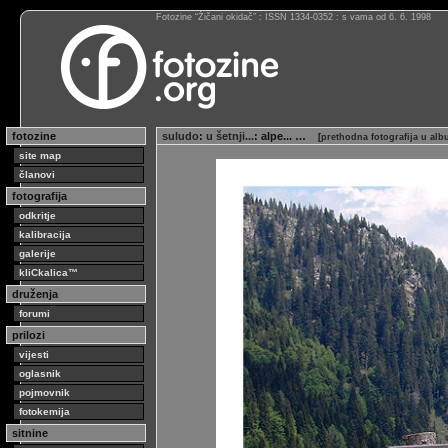
Fotozine “Žičani okidač” : ISSN 1334-0352 : s vama od 6. 6. 1998
fotozine
suludo
:
u šetnji...
: alpe... …
[
prethodna fotografija u al
site map
članovi
fotografija
odkritje
kalibracija
galerije
kliCkalica™
druženja
forumi
prilozi
vijesti
oglasnik
pojmovnik
fotokemija
sitnine